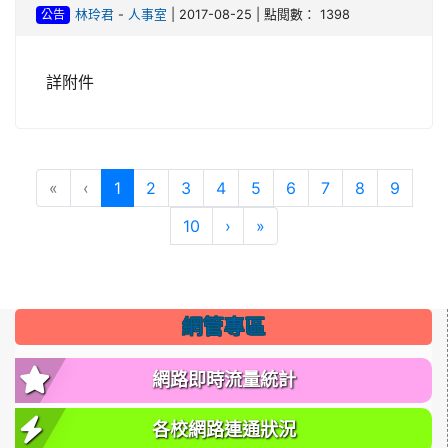
公告
林玲君
-
人事室
| 2017-08-25 | 點閱數： 1398
詳附件
(目前頁次)
«
‹
1
2
3
4
5
6
7
8
9
下一頁
最後頁
10
›
»
網管專區
網路即時流量統計
各校網路連通狀況