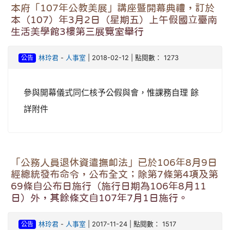
本府「107年公教美展」講座暨開幕典禮，訂於
本（107）年3月2日（星期五）上午假國立臺南
生活美學館3樓第三展覽室舉行
公告
林玲君
-
人事室
| 2018-02-12 | 點閱數： 1273
參與開幕儀式同仁核予公假與會，惟課務自理 餘
詳附件
「公務人員退休資遣撫卹法」已於106年8月9日
經總統發布命令，公布全文；除第7條第4項及第
69條自公布日施行（施行日期為106年8月11
日）外，其餘條文自107年7月1日施行。
公告
林玲君
-
人事室
| 2017-11-24 | 點閱數： 1517