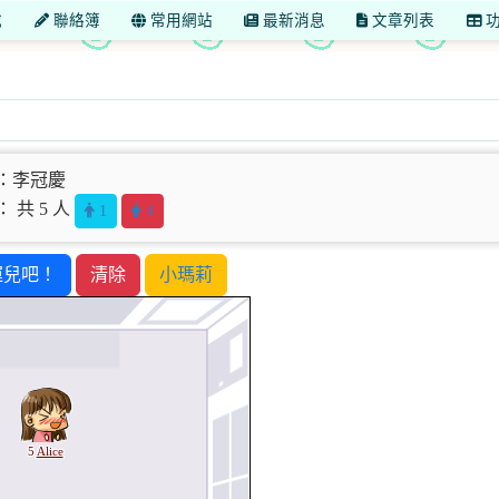
載
聯絡簿
常用網站
最新消息
文章列表
功
：李冠慶
 共 5 人
1
4
運兒吧！
清除
小瑪莉
5
Alice