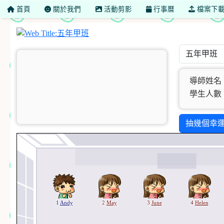
首頁
關於我們
活動剪影
行事曆
檔案下
五年甲班
導師姓名
學生人數：
抽幾個幸
1
Andy
2
May
3
June
4
Helen