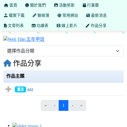
首頁
關於我們
活動剪影
行事曆
檔案下載
聯絡簿
常用網站
最新消息
文章列表
功課表
線上影片
作品分享
五年甲班
作品分享
作品主題
aaa
書法
(目前頁次)
«
‹
1
›
»