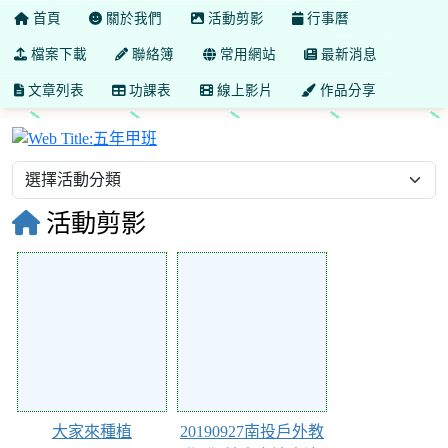
首頁
關於我們
活動剪影
行事曆
檔案下載
聯絡簿
常用網站
最新消息
文章列表
功課表
線上影片
作品分享
五年甲班
活動剪影
52
51
大家來種植
20190927南投戶外教