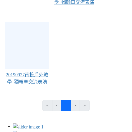
學_獨輪車交流表演
50
20190927南投戶外教
學_獨輪車交流表演
(目前頁次)
«
‹
1
›
»