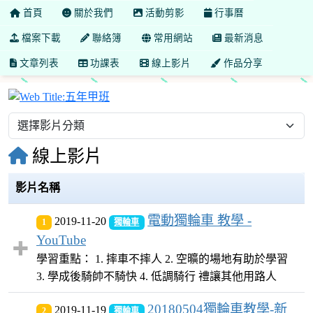
首頁
關於我們
活動剪影
行事曆
檔案下載
聯絡簿
常用網站
最新消息
文章列表
功課表
線上影片
作品分享
五年甲班
線上影片
影片名稱
電動獨輪車 教學 -
2019-11-20
1
獨輪車
YouTube
學習重點： 1. 摔車不摔人 2. 空曠的場地有助於學習
3. 學成後騎帥不騎快 4. 低調騎行 禮讓其他用路人
20180504獨輪車教學-新
2019-11-19
2
獨輪車